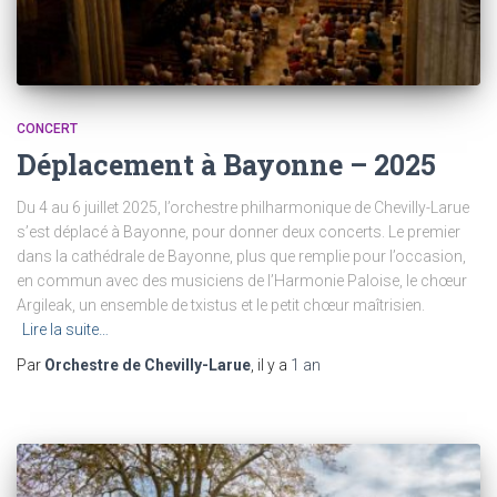
CONCERT
Déplacement à Bayonne – 2025
Du 4 au 6 juillet 2025, l’orchestre philharmonique de Chevilly-Larue
s’est déplacé à Bayonne, pour donner deux concerts. Le premier
dans la cathédrale de Bayonne, plus que remplie pour l’occasion,
en commun avec des musiciens de l’Harmonie Paloise, le chœur
Argileak, un ensemble de txistus et le petit chœur maîtrisien.
Lire la suite…
Par
Orchestre de Chevilly-Larue
, il y a
1 an