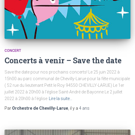
CONCERT
Concerts à venir – Save the date
Save the date pour nos prochains concerts! Le 25 juin 2022 à
15h00 au parc communal de Chevilly-Larue pour la fête municipale
( 52 rue du lieutenant Petit le Roy 94550 CHEVILLY-LARUE) Le 1er
juillet 2022 à 20h00 à l’église Saint-André de Bayonne Le 2 juillet
2022 à 20h00 à l’église
Lire la suite…
Par
Orchestre de Chevilly-Larue
, il y a
4 ans