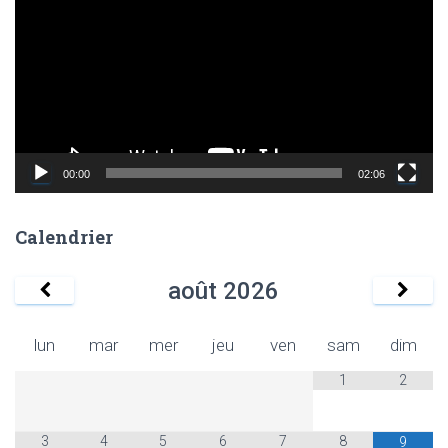
c
t
e
u
r
v
i
d
00:00
02:06
é
o
Calendrier
août
2026
lun
mar
mer
jeu
ven
sam
dim
1
2
3
4
5
6
7
8
9