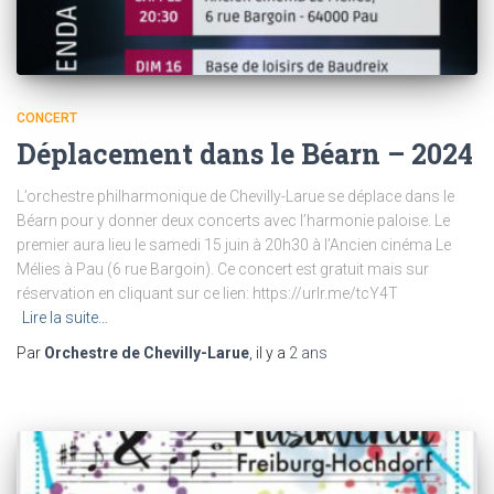
CONCERT
Déplacement dans le Béarn – 2024
L’orchestre philharmonique de Chevilly-Larue se déplace dans le
Béarn pour y donner deux concerts avec l’harmonie paloise. Le
premier aura lieu le samedi 15 juin à 20h30 à l’Ancien cinéma Le
Mélies à Pau (6 rue Bargoin). Ce concert est gratuit mais sur
réservation en cliquant sur ce lien: https://urlr.me/tcY4T
Lire la suite…
Par
Orchestre de Chevilly-Larue
, il y a
2 ans