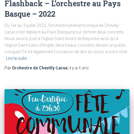
Flashback – L’orchestre au Pays
Basque – 2022
Du 1er au 3 juillet 2022, l’orchestre philharmonique de Chevilly-
Larue s’est déplacé au Pays Basque pour donner deux concerts.
Nous avons joué à l’église Saint-André de Bayonne ainsi qu’à
l’église Saint-Léon d’Anglet, deux beaux concerts devant un public
conquis! Ce fût également l’occasion de dire au revoir à notre cher
Lire la suite…
Par
Orchestre de Chevilly-Larue
, il y a
4 ans