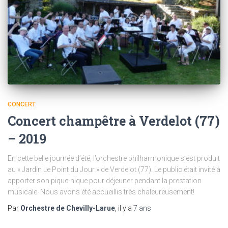
CONCERT
Concert champêtre à Verdelot (77)
– 2019
En cette belle journée d’été, l’orchestre philharmonique s’est produit
au « Jardin Le Point du Jour » de Verdelot (77). Le public était invité à
apporter son pique-nique pour déjeuner pendant la prestation
musicale. Nous avons été accueillis très chaleureusement!
Par
Orchestre de Chevilly-Larue
, il y a
7 ans