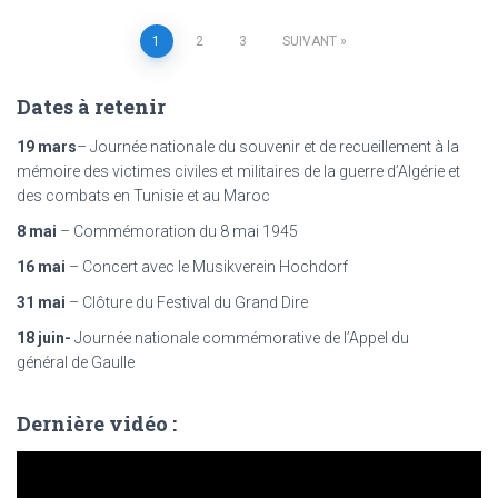
Pagination
1
2
3
SUIVANT
des
Dates à retenir
publications
19 mars
– Journée nationale du souvenir et de recueillement à la
mémoire des victimes civiles et militaires de la guerre d’Algérie et
des combats en Tunisie et au Maroc
8 mai
– Commémoration du 8 mai 1945
16 mai
– Concert avec le Musikverein Hochdorf
31 mai
– Clôture du Festival du Grand Dire
18 juin-
Journée nationale commémorative de l’Appel du
général de Gaulle
Dernière vidéo :
L
e