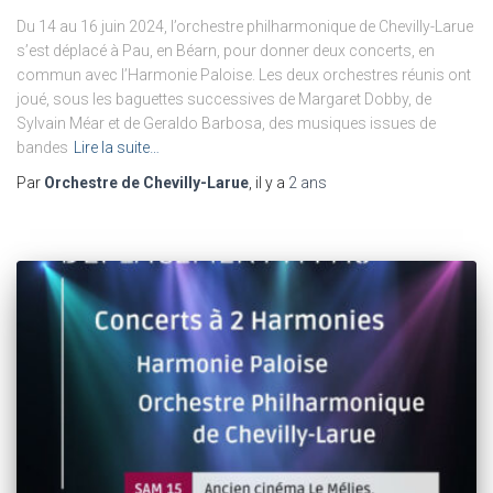
Du 14 au 16 juin 2024, l’orchestre philharmonique de Chevilly-Larue
s’est déplacé à Pau, en Béarn, pour donner deux concerts, en
commun avec l’Harmonie Paloise. Les deux orchestres réunis ont
joué, sous les baguettes successives de Margaret Dobby, de
Sylvain Méar et de Geraldo Barbosa, des musiques issues de
bandes
Lire la suite…
Par
Orchestre de Chevilly-Larue
, il y a
2 ans