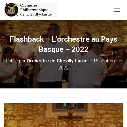
D
É
P
L
I
Flashback – L’orchestre au Pays
E
R
Basque – 2022
L
A
Publié par
Orchestre de Chevilly-Larue
le
15 septembre
N
2022
A
V
I
G
A
T
I
O
N