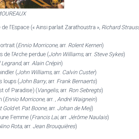
 MOUREAUX
e l’Espace (« Ainsi parlait Zarathoustra »,
Richard Straus
rtrait (
Ennio Morricone
, arr.
Rolent Kernen
)
s de l’Arche perdue (
John Williams
, arr.
Steve Sykes
)
 Legrand
, arr.
Alain Crépin
)
indler (
John Williams
, arr.
Calvin Custer
)
 loups (
John Barry
, arr.
Frank Bernaerts
)
t of Paradise) (
Vangelis
, arr.
Ron Sebregts
)
n (
Ennio Morricone
, arr.
, André Waignein
)
t Gold
et
Pat Boone
, arr.
Johan de Meij
)
 une Femme (
Francis Lai
, arr.
Jérôme Naulais
)
Nino Rota
, arr.
Jean Brouquières
)