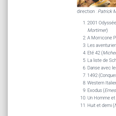
direction :
Patrick
2001 Odyssée d
Mortimer
)
A Morricone Po
Les aventurier
Eté 42 (
Michel
La liste de Sch
Danse avec les
1492 (Conques
Western Italie
Exodus (
Ernes
Un Homme et
Huit et demi (