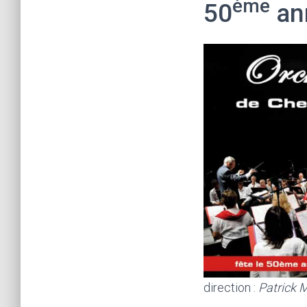
ème
50
ann
direction :
Patrick