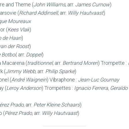
re and Theme (
John Williams
, arr.
James Curnow
)
arsovie (
Richard Addinsell
, arr.
Willy Hautvaast
)
que Moureaux
or (
Kees Vlak
)
b de Haan
)
van der Roost
)
e Botbol
, arr.
Doppel
)
a Macarena (
traditionnel
, arr.
Bertrand Moren
) Trompette :
k (
Jimmy Webb
, arr.
Philip Sparke
)
onel (
André Waignein
) Vibraphone :
Jean-Luc Gournay
y (
Leroy Anderson
) Trompettes :
Ignacio Ferrera, Geraldo
érez Prado
, arr.
Peter Kleine Schaars
)
 (
Pérez Prado
, arr.
Willy Hautvaast
)