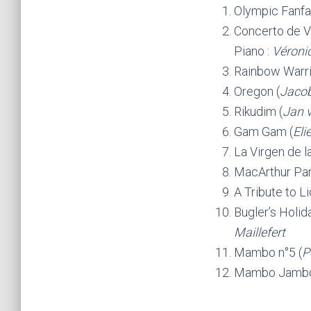
Olympic Fanfa
Concerto de V
Piano :
Véroni
Rainbow Warri
Oregon (
Jaco
Rikudim (
Jan 
Gam Gam (
Eli
La Virgen de l
MacArthur Par
A Tribute to Li
Bugler’s Holida
Maillefert
Mambo n°5 (
P
Mambo Jambo