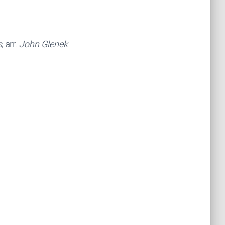
s
, arr.
John Glenek