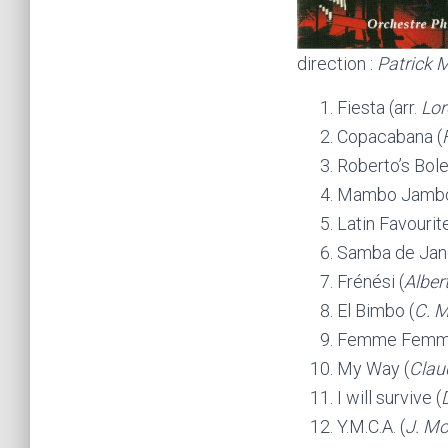
direction :
Patrick
Fiesta (arr.
Lor
Copacabana (
Roberto’s Bole
Mambo Jambo
Latin Favourite
Samba de Jane
Frénési (
Alber
El Bimbo (
C. 
Femme Femm
My Way (
Clau
I will survive (
Y.M.C.A. (
J. Mo