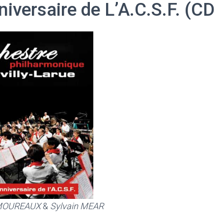
iversaire de L’A.C.S.F. (CD
 MOUREAUX
&
Sylvain MEAR