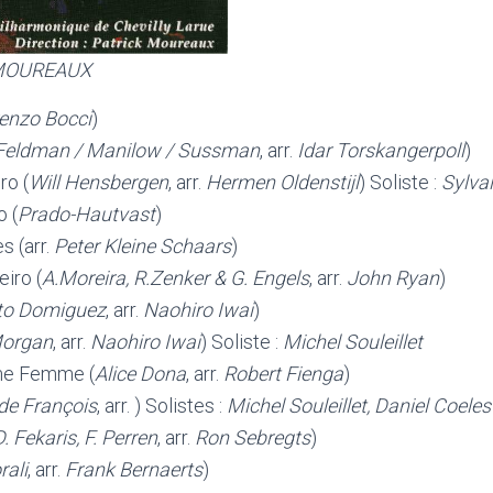
 MOUREAUX
enzo Bocci
)
Feldman / Manilow / Sussman
, arr.
Idar Torskangerpoll
)
ro (
Will Hensbergen
, arr.
Hermen Oldenstijl
) Soliste :
Sylva
 (
Prado-Hautvast
)
s (arr.
Peter Kleine Schaars
)
iro (
A.Moreira, R.Zenker & G. Engels
, arr.
John Ryan
)
to Domiguez
, arr.
Naohiro Iwai
)
Morgan
, arr.
Naohiro Iwai
) Soliste :
Michel Souleillet
e Femme (
Alice Dona
, arr.
Robert Fienga
)
de François
, arr. ) Solistes :
Michel Souleillet, Daniel Coeles
D. Fekaris, F. Perren
, arr.
Ron Sebregts
)
rali
, arr.
Frank Bernaerts
)