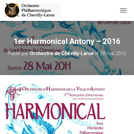
D
É
P
L
I
1er Harmonical Antony – 2016
E
R
Publié par
Orchestre de Chevilly-Larue
le
28 mai 2016
L
A
N
A
V
I
G
A
T
I
O
N