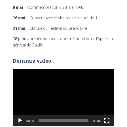
8 mai
– Commémoration du 8 mai 1945
16 mai
– Concert avec le Musikverein Hochdorf
31 mai
– Clôture du Festival du Grand Dire
18 juin-
Journée nationale commémorative de l’Appel du
général de Gaulle
Dernière vidéo :
L
e
c
t
e
u
r
v
00:00
02:06
i