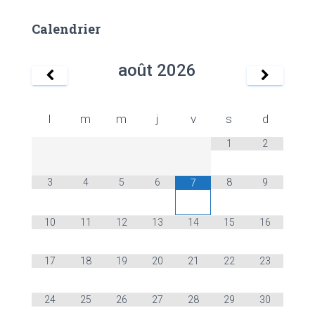
d
é
Calendrier
o
août
2026
l
m
m
j
v
s
d
1
2
3
4
5
6
8
9
7
10
11
12
13
14
15
16
17
18
19
20
21
22
23
24
25
26
27
28
29
30