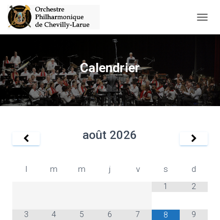
D
É
P
L
I
Calendrier
E
R
L
A
N
A
V
août
2026
I
G
A
T
l
m
m
j
v
s
d
I
O
1
2
N
3
4
5
6
7
9
8