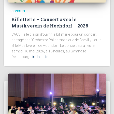
CONCERT
Billetterie – Concert avec le
Musikverein de Hochdorf – 2026
L’ACSF a le plaisir d’ouvrir la billetterie pour un concert
partagé par l’Orchestre Philharmonique de Chevilly-Larue
et le Musikverein de Hochdorf. Le concert aura lieu le
samedi 16 mai 2026, à 18 heures, au Gymnase
Dericbourg
Lire la suite…