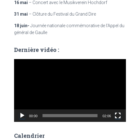
16 mai
– Concert avec le Musikverein Hochdorf
31 mai
– Clôture du Festival du Grand Dire
18 juin-
Journée nationale commémorative de l’Appel du
général de Gaulle
Dernière vidéo :
L
e
c
t
e
u
r
v
00:00
02:06
i
d
é
Calendrier
o