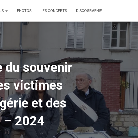
OUS
PHOTOS
LES CONCERTS
DISCOGRAPHIE
 du souvenir
es victimes
lgérie et des
c – 2024