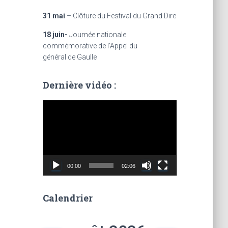
31 mai
– Clôture du Festival du Grand Dire
18 juin-
Journée nationale
commémorative de l’Appel du
général de Gaulle
Dernière vidéo :
L
e
c
t
e
u
00:00
02:06
r
v
i
Calendrier
d
é