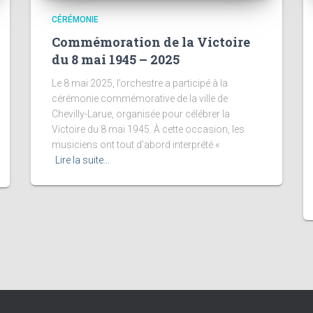
CÉRÉMONIE
Commémoration de la Victoire
du 8 mai 1945 – 2025
Le 8 mai 2025, l’orchestre a participé à la
cérémonie commémorative de la ville de
Chevilly-Larue, organisée pour célébrer la
Victoire du 8 mai 1945. À cette occasion, les
musiciens ont tout d’abord interprété «
Lire la suite…