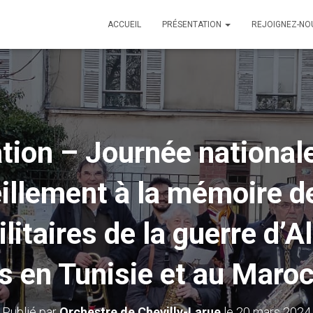
ACCUEIL
PRÉSENTATION
REJOIGNEZ-N
on – Journée nationale
eillement à la mémoire d
ilitaires de la guerre d’A
 en Tunisie et au Maro
Publié par
Orchestre de Chevilly-Larue
le
20 mars 2024