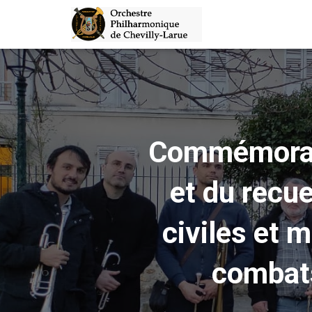
Commémorati
et du recu
civiles et m
combats