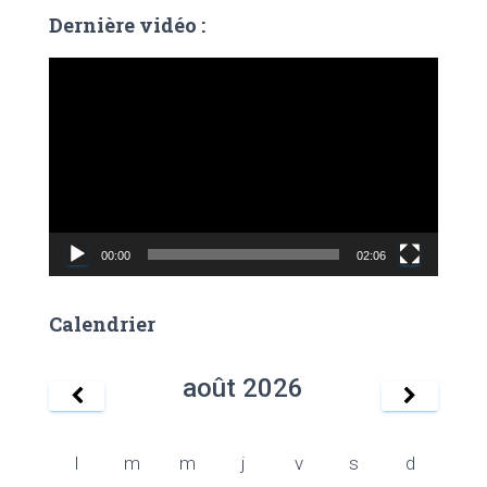
Dernière vidéo :
L
e
c
t
e
u
r
v
00:00
02:06
i
d
é
Calendrier
o
août
2026
l
m
m
j
v
s
d