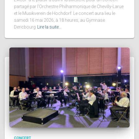
partagé par l’Orchestre Philharmonique de Chevilly-Larue
et le Musikverein de Hochdorf. Le concert aura lieu le
samedi 16 mai 2026, à 18 heures, au Gymnase
Dericbourg
Lire la suite…
CONCERT