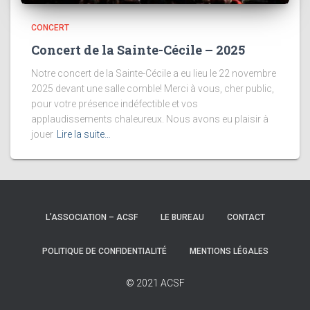
CONCERT
Concert de la Sainte-Cécile – 2025
Notre concert de la Sainte-Cécile a eu lieu le 22 novembre
2025 devant une salle comble! Merci à vous, cher public,
pour votre présence indéfectible et vos
applaudissements chaleureux. Nous avons eu plaisir à
jouer
Lire la suite…
L’ASSOCIATION – ACSF
LE BUREAU
CONTACT
POLITIQUE DE CONFIDENTIALITÉ
MENTIONS LÉGALES
© 2021 ACSF