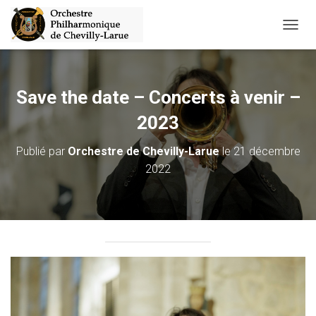
D
É
P
L
I
Save the date – Concerts à venir –
E
R
2023
L
A
Publié par
Orchestre de Chevilly-Larue
le
21 décembre
N
2022
A
V
I
G
A
T
I
O
N