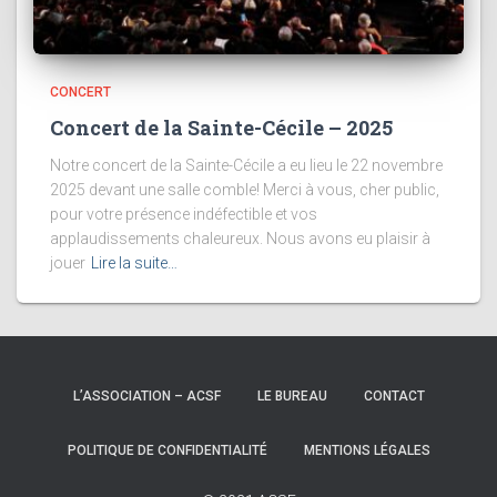
CONCERT
Concert de la Sainte-Cécile – 2025
Notre concert de la Sainte-Cécile a eu lieu le 22 novembre
2025 devant une salle comble! Merci à vous, cher public,
pour votre présence indéfectible et vos
applaudissements chaleureux. Nous avons eu plaisir à
jouer
Lire la suite…
L’ASSOCIATION – ACSF
LE BUREAU
CONTACT
POLITIQUE DE CONFIDENTIALITÉ
MENTIONS LÉGALES