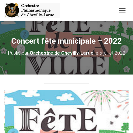
D
É
P
L
I
Concert fête municipale – 2022
E
R
Publié par
Orchestre de Chevilly-Larue
le
5 juillet 2022
L
A
N
A
V
I
G
A
T
I
O
N