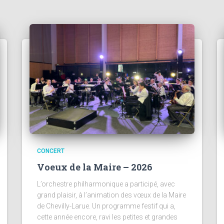
CONCERT
Voeux de la Maire – 2026
L’orchestre philharmonique a participé, avec
grand plaisir, à l’animation des vœux de la Maire
de Chevilly-Larue. Un programme festif qui a,
cette année encore, ravi les petites et grandes