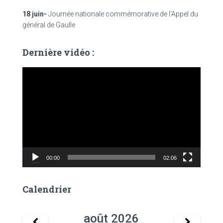
18 juin-
Journée nationale commémorative de l’Appel du
général de Gaulle
Dernière vidéo :
L
e
c
t
e
u
r
v
00:00
02:06
i
d
é
Calendrier
o
août
2026