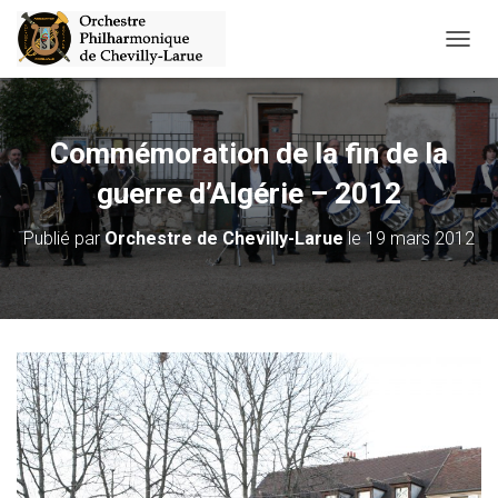
D
É
P
L
I
Commémoration de la fin de la
E
R
guerre d’Algérie – 2012
L
A
Publié par
Orchestre de Chevilly-Larue
le
19 mars 2012
N
A
V
I
G
A
T
I
O
N